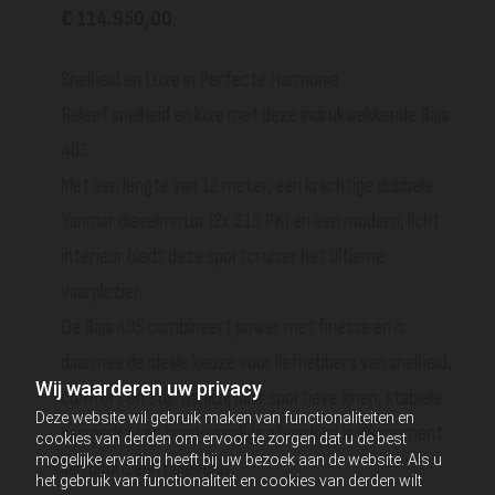
€ 114.950,00
Snelheid en Luxe in Perfecte Harmonie
Beleef snelheid en luxe met deze indrukwekkende Baja
405.
Met een lengte van 12 meter, een krachtige dubbele
Yanmar dieselmotor (2x 315 PK) en een modern, licht
interieur biedt deze sportcruiser het ultieme
vaarplezier.
De Baja 405 combineert power met finesse en is
daarmee de ideale keuze voor liefhebbers van snelheid,
Wij waarderen uw privacy
comfort en stijl. Dankzij haar sportieve lijnen, stabiele
Deze website wil gebruik maken van functionaliteiten en
vaargedrag en hoogwaardige afwerking is elk moment
cookies van derden om ervoor te zorgen dat u de best
mogelijke ervaring heeft bij uw bezoek aan de website. Als u
aan boord een belevenis.
het gebruik van functionaliteit en cookies van derden wilt