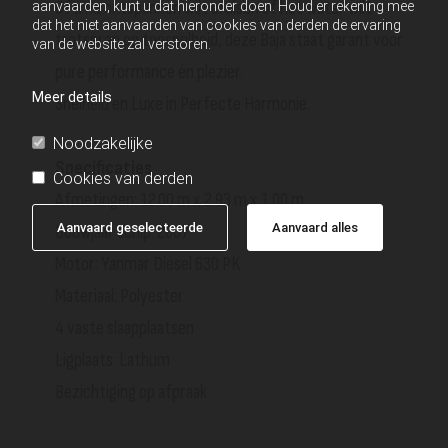
Of u nu ontspannen wilt cruisen of het water wilt
aanvaarden, kunt u dat hieronder doen. Houd er rekening mee
dat het niet aanvaarden van cookies van derden de ervaring
trotseren op topsnelheid, deze Baja staat garant voor
van de website zal verstoren.
pure performance én plezier.
Meer details
Snelheid en Luxe in Perfecte Harmonie.
Noodzakelijke
Specificaties
Cookies van derden
Afmetingen: 12.00 m x 2.93 m x 1.00 m
Aanvaard geselecteerde
Aanvaard alles
Bouwjaar schip: 2007
Motor: Yanmar Diesel 630 PK
Materiaal: Polyester
4 vaste slaapplaatsen
Ligplaats: Lathum
Bezichtiging op afpraak