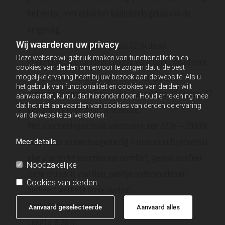
het water, met enkel het kabbelende geluid van de
omgeving.
Wij waarderen uw privacy
De stille en betrouwbare Vetus 52 pk diesel
Deze website wil gebruik maken van functionaliteiten en
binnenboordmotor levert soepel vermogen, ideaal voor
cookies van derden om ervoor te zorgen dat u de best
zowel relaxed varen als sportiever tempo. Dit in
mogelijke ervaring heeft bij uw bezoek aan de website. Als u
het gebruik van functionaliteit en cookies van derden wilt
combinatie met het lage verbruik maakt de GS Cruiser 27
aanvaarden, kunt u dat hieronder doen. Houd er rekening mee
dat het niet aanvaarden van cookies van derden de ervaring
een efficiënte en duurzame keuze.
van de website zal verstoren.
Met voorzieningen zoals walstroom, een 220V – 2000W
omvormer en een hoogwaardig Fusion soundsysteem is
Meer details
elke vaartocht voorzien van comfort, gemak en sfeer.
Noodzakelijke
Deze cruiser is vaarklaar, piekfijn onderhouden en
Cookies van derden
verkeert werkelijk in nieuwstaat.
Technische gegevens:
Aanvaard geselecteerde
Aanvaard alles
Lengte: 8.20 m