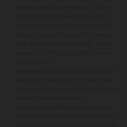
het hoogwaardige polyester meteen op. De achterin
geplaatste stuurpositie creëert een open, sociale
beleving: u stuurt terwijl u midden in het gezelschap
blijft, met vrij zicht over het water en het zonnedek.
Het gevoel van vrijheid is direct aanwezig — of u nu
langzaam door idyllische grachten glijdt of de ruimte
pakt op open water.
Benedendeks wacht een verrassend royale leefwereld
die uitnodigt tot langere tochten. De cabine is stijlvol
afgewerkt en biedt een comfortabel tweepersoonsbed,
een compacte keuken met koelkast, een
drinkwatersysteem en een afsluitbaar toilet. Alles aan
deze ruimte ademt rust en doordachte functionaliteit:
perfect voor een weekend weg of een zwoele nacht op