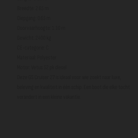
Breedte: 2.65 m
Diepgang: 0.65 m
Doorvaarhoogte: 1.10 m
Gewicht: 2400 kg
CE-categorie: C
Materiaal: Polyester
Motor: Vetus 52 pk diesel
Deze GS Cruiser 27 is ideaal voor wie zoekt naar luxe,
beleving en kwaliteit in één schip. Een boot die elke tocht
verandert in een kleine vakantie.