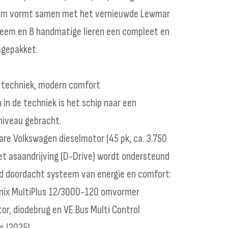
om vormt samen met het vernieuwde Lewmar
eem en 8 handmatige lieren een compleet en
agepakket.
 techniek, modern comfort
 in de techniek is het schip naar een
niveau gebracht.
re Volkswagen dieselmotor (45 pk, ca. 3.750
et asaandrijving (D-Drive) wordt ondersteund
d doordacht systeem van energie en comfort:
enix MultiPlus 12/3000-120 omvormer
tor, diodebrug en VE.Bus Multi Control
s (2025)