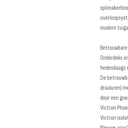
spinnakerbo
overloopsyst
modern tuig
Betrouwbare
Onderdeks en
hedendaags 
De betrouwba
draaiuren) m
door een goe
Victron Pho
Victron isola
Nieuwe accu’