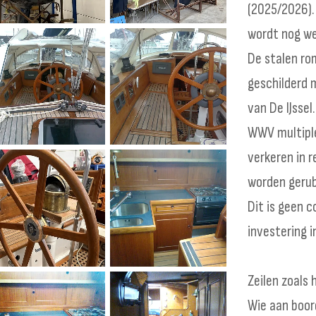
(2025/2026).
wordt nog we
De stalen ro
geschilderd
van De IJsse
WWV multipl
verkeren in 
worden geru
Dit is geen 
investering 
Zeilen zoals 
Wie aan boord