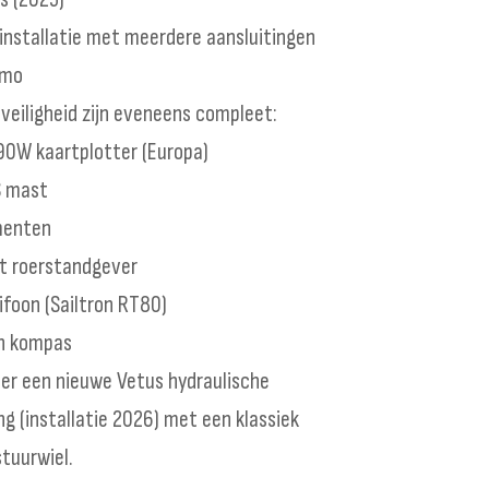
installatie met meerdere aansluitingen
amo
 veiligheid zijn eveneens compleet:
0W kaartplotter (Europa)
S mast
menten
t roerstandgever
ifoon (Sailtron RT80)
en kompas
 er een nieuwe Vetus hydraulische
ng (installatie 2026) met een klassiek
tuurwiel.