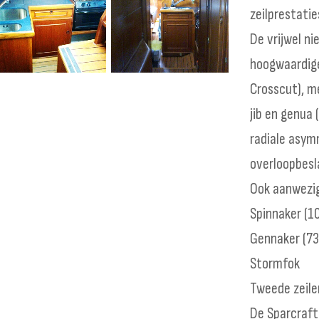
zeilprestatie
De vrijwel n
hoogwaardige
Crosscut), me
jib en genua 
radiale asym
overloopbesl
Ook aanwezi
Spinnaker (1
Gennaker (73
Stormfok
Tweede zeile
De Sparcraft