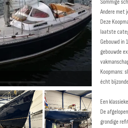
Sommige sche
Andere met j
Deze Koopman
laatste cate
Gebouwd in 1
gebouwde exe
vakmanschap 
€ 79.500
Koopmans: sl
écht bijzonde
Een klassiek
De afgelopen
grondige refi