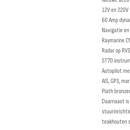
12V en 220V 
60 Amp dyn
Navigatie en
Raymarine C9
Radar op RV
ST70 instru
Autopilot me
AIS, GPS, mar
Plath bronz
Daarnaast is
stuurinrichti
teakhouten s