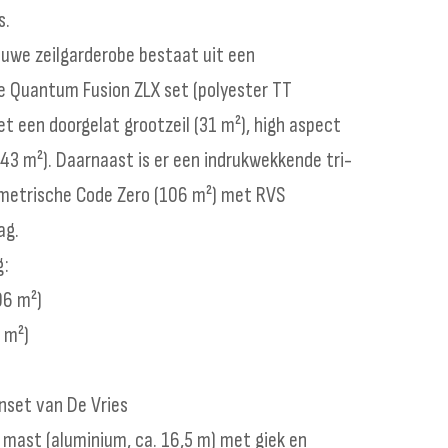
s.
ieuwe zeilgarderobe bestaat uit een
 Quantum Fusion ZLX set (polyester TT
t een doorgelat grootzeil (31 m²), high aspect
(43 m²). Daarnaast is er een indrukwekkende tri-
metrische Code Zero (106 m²) met RVS
ag.
g:
06 m²)
 m²)
nset van De Vries
 mast (aluminium, ca. 16,5 m) met giek en