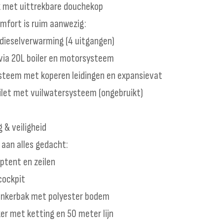
k met uittrekbare douchekop
mfort is ruim aanwezig:
dieselverwarming (4 uitgangen)
ia 20L boiler en motorsysteem
teem met koperen leidingen en expansievat
oilet met vuilwatersysteem (ongebruikt)
 & veiligheid
 aan alles gedacht:
ptent en zeilen
cockpit
ankerbak met polyester bodem
er met ketting en 50 meter lijn