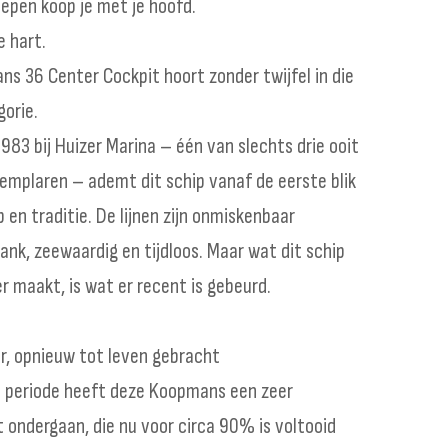
pen koop je met je hoofd.
e hart.
s 36 Center Cockpit hoort zonder twijfel in die
gorie.
983 bij Huizer Marina – één van slechts drie ooit
mplaren – ademt dit schip vanaf de eerste blik
en traditie. De lijnen zijn onmiskenbaar
ank, zeewaardig en tijdloos. Maar wat dit schip
r maakt, is wat er recent is gebeurd.
er, opnieuw tot leven gebracht
 periode heeft deze Koopmans een zeer
t ondergaan, die nu voor circa 90% is voltooid