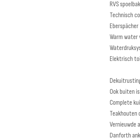
RVS spoelba
Technisch co
Eberspächer 
Warm water v
Waterdruksys
Elektrisch t
Dekuitrusting
Ook buiten is
Complete kui
Teakhouten 
Vernieuwde 
Danforth ank