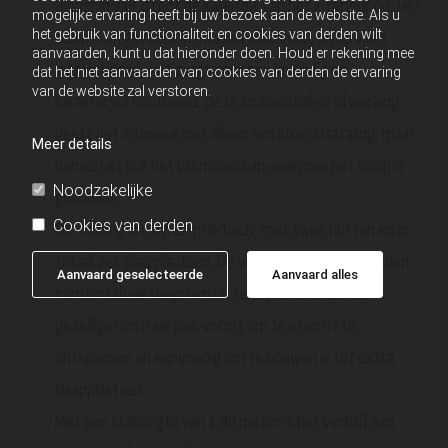
Binnenin valt direct de kwaliteit van het interieur op. Het
mogelijke ervaring heeft bij uw bezoek aan de website. Als u
het gebruik van functionaliteit en cookies van derden wilt
schip is uitgevoerd in massief eikenhout en op vlam
aanvaarden, kunt u dat hieronder doen. Houd er rekening mee
ingetimmerd, wat zorgt voor een levendig en
dat het niet aanvaarden van cookies van derden de ervaring
van de website zal verstoren.
karaktervol houtbeeld. Deze ambachtelijke afwerking
geeft het interieur niet alleen een luxe uitstraling, maar
Meer details
benadrukt ook het vakmanschap waarmee het schip is
Noodzakelijke
gebouwd.
Cookies van derden
De indeling is ruim en praktisch, met twee hutten en in
totaal zes slaapplaatsen. De voor- en achterhut bieden
Aanvaard geselecteerde
Aanvaard alles
comfortabele slaapruimte, terwijl de dinette een
gezellige centrale plek vormt om te eten of te
ontspannen en eenvoudig om te bouwen is tot extra
slaapplaatsen.
Met een stahoogte van 1,90 meter is het verblijf aan