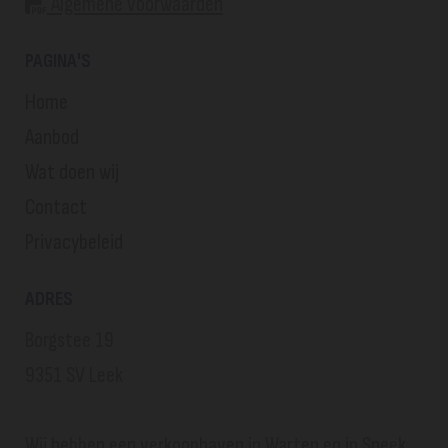
Algemene voorwaarden

PAGINA'S
Home
Aanbod
Wat doen wij
Contact
Privacybeleid
ADRES
Borgstee 19
9351 SV Leek
Wij hebben een verkoophaven in Warten en in Sneek